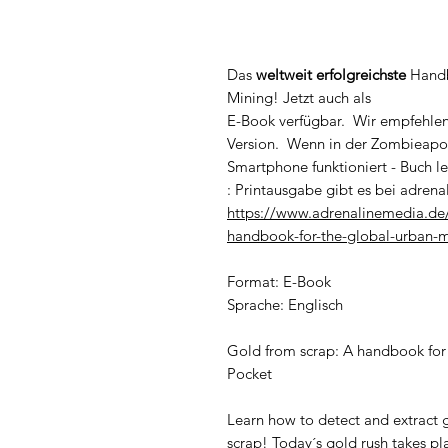
Das
weltweit erfolgreichste
Handbu
Mining! Jetzt auch als
E-Book verfügbar. Wir empfehlen
Version. Wenn in der Zombieapok
Smartphone funktioniert - Buch l
Printausgabe gibt es bei adrenal
https://www.adrenalinemedia.de
handbook-for-the-global-urban-m
Format: E-Book
Sprache: Englisch
Gold from scrap: A handbook for 
Pocket
Learn how to detect and extract g
scrap! Today´s gold rush takes pl