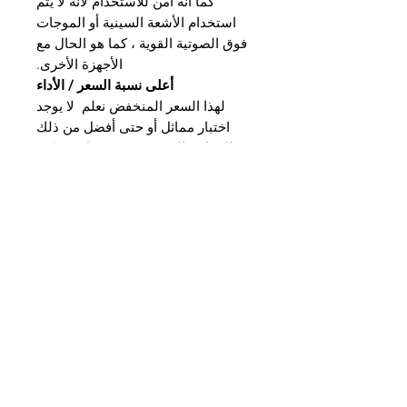
كما أنه آمن للاستخدام لأنه لا يتم
استخدام الأشعة السينية أو الموجات
فوق الصوتية القوية ، كما هو الحال مع
الأجهزة الأخرى.
أعلى نسبة السعر / الأداء
لهذا السعر المنخفض نعلم لا يوجد
اختبار مماثل أو حتى أفضل من ذلك
للمعادن الثمينة. صندوق واحد يمكنه
إطفاء هذا الاستثمار!
ميزات المعدات:
الكشف عن المعادن:
13 المعادن
المعادن الأساسية:
الزنك
قيادة
القصدير
كروم