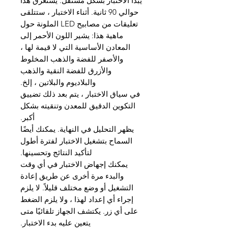
يبدأ الاختبار بشكل مستقل. يستغرق هذا
حوالي 90 ثانية. أثناء الاختبار ، ستتلقى
تعليقات من مصابيح LED الملونة حول
ماهية هذا: يشير اللون الأحمر إلى
المعادن الأساسية التي لا قيمة لها ،
والأصفر للفضة والذهب المخلوط
والأزرق للفضة النقية والذهب
والبلاديوم والبلاتين ، إلخ.
في سياق الاختبار ، يتم بعد ذلك تضييق
التكوين الدقيق للمعدن وتنقيته بشكل
أكبر.
يظهر التحليل في النهاية. يمكنك أيضًا
السماح بتشغيل الاختبار لفترة أطول
لتأكيد النتائج وتحسينها.
يمكنك إجهاض الاختبار في أي وقت
والبدء مرة أخرى عن طريق إعادة
التشغيل أو وضع مختلف قليلاً. لا يلزم
إجراء أي إعداد لهذا ، ولا يلزم الضغط
على أي زر. يكتشف الجهاز تلقائيًا متى
يتعين عليه بدء الاختبار.