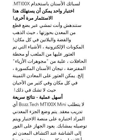
لسبائك الأسنان باستخدام MTI00X.
اختبار واحد يمكن أن يستهلك هذا
الاستثمار مرة أخرى!
ستندهش وأنت تمشي عبر بضع قطع
من المعدن بحوزتها ، حيث الذهب
والفضة والبلاتين في كل مكان!
المكونات الإلكترونية ، الأشياء التي تم
العثور عليها من الملعب أو محطة
الحافلات ، علبة من "مجوهرات الأزياء"
المفترضة ، تيجان الأسنان المكسورة ،
إلخ. يمكن العثور على المعادن الثمينة
في كل مكان وفي كثير من الأحيان
حيث لا تشك في ذلك!
أسهل عملية - نتائج سريعة
لا يتطلب Bozz.Tech MTI00X Mini أي
تدريب معقد. يتم وضع الجزء المعدني
المراد اختباره على منصة الاختبار ويتم
توصيله بمشابك. يعود الجهاز على الفور
إلى الشاشة عند اكتشاف المعدن ثم