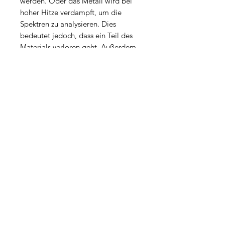
werden. Oder das Metall wird bei
hoher Hitze verdampft, um die
Spektren zu analysieren. Dies
bedeutet jedoch, dass ein Teil des
Materials verloren geht. Außerdem
sind solche Analysen nicht billig.
Der Vorteil des Verfahrens ist es,
dass es schnell eine erste
Einschätzung liefern kann, um
welche Art Metall es sich handelt.
Somit spart man sich die
Laborprüfung wertloser Metalle.
Nach der Vorsortierung kann man
sich dann auch die weitere
Verwertung oder Rückgewinnung
der Edelmetalle beschränken. Will
man es ganz genau wissen, dann
kommt man ab diesem Punkt an
weiteren Tests nicht vorbei. Ganz
gleich, mit welchen ersten Tests