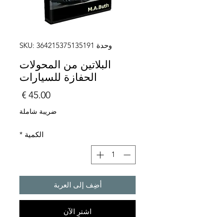
وحدة SKU: 364215375135191
البلاتين من المحولات
الحفازة للسيارات
السعر
ضريبة شاملة
الكمية
*
أضِف إلى العربة
اشترِ الآن